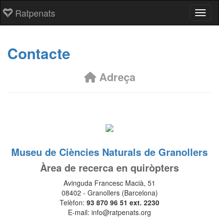
Ratpenats
Toggl
Contacte
Adreça
Museu de Ciències Naturals de Granollers
Àrea de recerca en quiròpters
Avinguda Francesc Macià, 51
08402 - Granollers (Barcelona)
Telèfon:
93 870 96 51 ext. 2230
E-mail: info@ratpenats.org