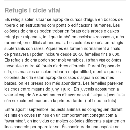
Refugis i cicle vital
Els refugis solen situar-se aprop de cursos d'aigua en boscos de
ribera o en estructures com ponts o edificacions humanes. Les
colònies de cria es poden trobar en forats dels arbres o caixes
refugi per ratpenats, tot i que també en escletxes rocoses o, més
rarament, en edificis abandonats. Les colònies de cria en refugis
subterranis són rares. Aquestes es formen normalment a finals
de primavera i poden incloure desde 20-50 femelles fins a 600.
Els refugis de cria poden ser molt variables, i s'han vist colònies
movent-se entre 40 forats d'arbres diferents. Durant l'època de
cria, els mascles es solen trobar a major altitud, mentre que les
colònies de cria estan aprop de cossos d'aigua a cotes més
baixes, on les preses són més abundants. Les femelles pareixen
les cries entre mitjans de juny i juliol. Els juvenils acostumen a
volar al cap de 3 o 4 setmanes d'haver nascut, i alguns juvenils ja
són sexualment madurs a la primera tardor (tot i que no tots).
Entre agost i septembre, aquests animals es congreguen durant
les nits en coves i mines en un comportament conegut com a
"swarming", on individus de moltes colònies diferents s'ajunten en
llocs concrets per aparellar-se. És considerada una espècie no