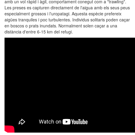
amb un vol ràpid i àgil, comportament conegut com a "trawling".
Les preses es capturen directament de l'aigua amb els seus peus
especialment grossos i l'uropatagi. Aquesta espècie prefereix
aigües tranquiles i poc turbulentes. Individus solitaris poden caçar
en boscos o prats inundats. Normalment solen caçar a una
distància d'entre 6-15 km del refugi.