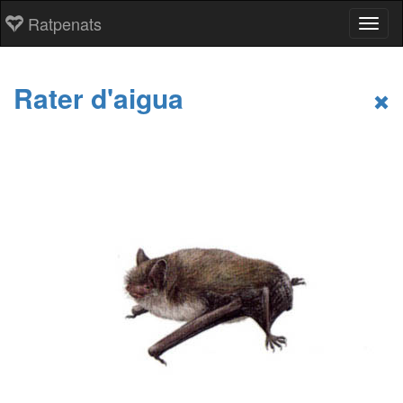
Ratpenats
Toggl
Rater d'aigua