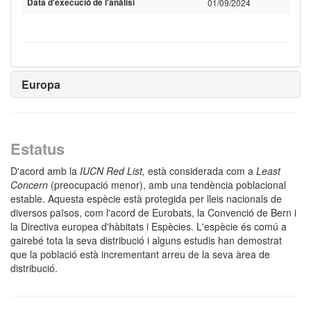
Data d'execució de l'anàlisi
01/09/2024
Europa
Estatus
D'acord amb la
IUCN Red List,
està considerada com a
Least
Concern
(preocupació menor), amb una tendència poblacional
estable. Aquesta espècie està protegida per lleis nacionals de
diversos països, com l'acord de Eurobats, la Convenció de Bern i
la Directiva europea d'hàbitats i Espècies. L'espècie és comú a
gairebé tota la seva distribució i alguns estudis han demostrat
que la població està incrementant arreu de la seva àrea de
distribució.