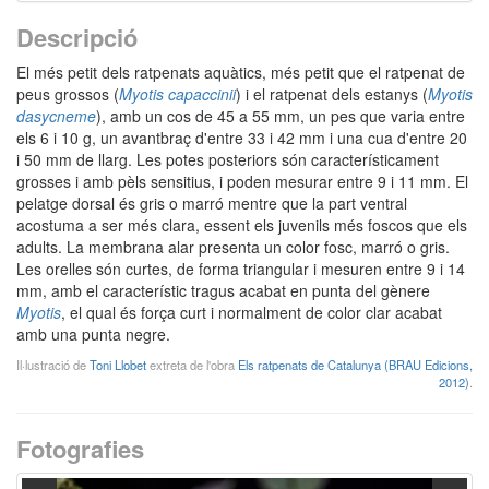
Descripció
El més petit dels ratpenats aquàtics, més petit que el ratpenat de
peus grossos (
Myotis capaccinii
) i el ratpenat dels estanys (
Myotis
dasycneme
), amb un cos de 45 a 55 mm, un pes que varia entre
els 6 i 10 g, un avantbraç d'entre 33 i 42 mm i una cua d'entre 20
i 50 mm de llarg. Les potes posteriors són característicament
grosses i amb pèls sensitius, i poden mesurar entre 9 i 11 mm. El
pelatge dorsal és gris o marró mentre que la part ventral
acostuma a ser més clara, essent els juvenils més foscos que els
adults. La membrana alar presenta un color fosc, marró o gris.
Les orelles són curtes, de forma triangular i mesuren entre 9 i 14
mm, amb el característic tragus acabat en punta del gènere
Myotis
, el qual és força curt i normalment de color clar acabat
amb una punta negre.
Il·lustració de
Toni Llobet
extreta de l'obra
Els ratpenats de Catalunya (BRAU Edicions,
2012)
.
Fotografies