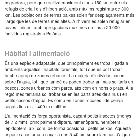
migradora, però que realitza moviment d'uns 150 km entre els
refugis de cria i els d'hibernació, amb màxims registrats de 300
km. Les poblacions de terres baixes solen fer desplaçaments més
llargs que les de terres més altes. A l'hivern es solen refugiar en
coves i mines, amb agregacions màximes de fins a 20.000
individus registrats a Polònia.
Hàbitat i alimentació
És una espècie adaptable, que principalment es troba lligada a
ambients aquàtics i hàbitats forestals, tot i que es pot trobar
també aprop de zones urbanes. La majoria d'individus cacen
sobre l'aigua, tot i que també es poden trobar animals solitaris en
boscos, zones urbanes com parcs, així com en horts o prats. A la
regió mediterrània sol trobar-se en les parts altes dels rius i en
petits cossos d'aigua. És comú en zones rocoses i de penya-
segats fins els 1.400 m d'altitud.
L'alimentació és força oportunista, caçant petits insectes (menys
de 7,2 mm), principalment dípters, himenòpters, hemípters i
lepidòpters, així com, de forma ocasional, petits peixos. Aquesta
espècie acostuma a caçar a uns 5-40 cm sobre làmines d'aigua