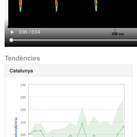
Tendències
Catalunya
140
130
120
Índex d'abundància
110
100