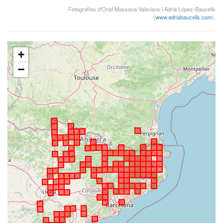
Fotografies d'Oriol Massana Valeriano i Adrià López-Baucells
(
www.adriabaucells.com
).
+
−