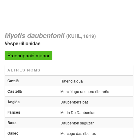
Myotis daubentonii
(KUHL, 1819)
Vespertilionidae
Preocupació menor
ALTRES NOMS
Català
Rater d'aigua
Castellà
Murciélago ratonero ribereño
Anglès
Daubenton's bat
Fancès
Murin De Daubenton
Basc
Daubenton saguzar
Gallec
Morcego das ribeiras