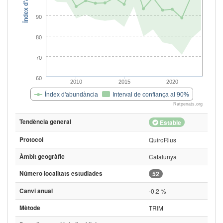
90
80
70
60
2010
2015
2020
Índex d'abundància
Interval de confiança al 90%
Ratpenats.org
Tendència general
Estable
Protocol
QuiroRius
Àmbit geogràfic
Catalunya
Número localitats estudiades
52
Canvi anual
-0.2 %
Mètode
TRIM