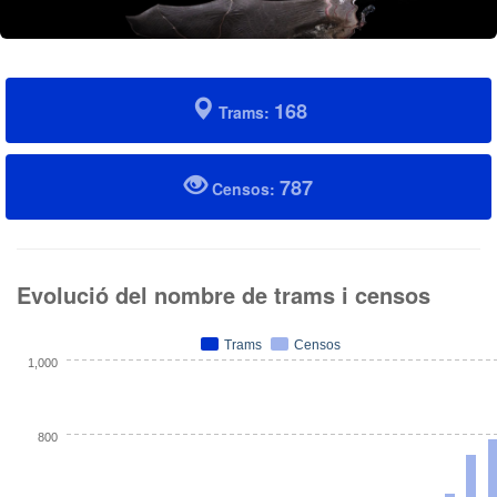
168
Trams:
787
Censos:
Evolució del nombre de trams i censos
Trams
Censos
1,000
800