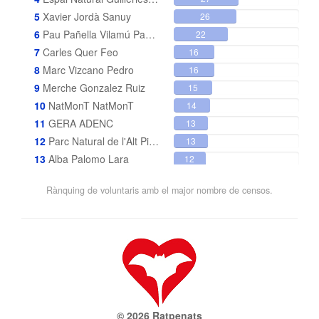
5
Xavier Jordà Sanuy
26
6
Pau Pañella Vilamú Pañella Vilamú
22
7
Carles Quer Feo
16
8
Marc Vizcano Pedro
16
9
Merche Gonzalez Ruiz
15
10
NatMonT NatMonT
14
11
GERA ADENC
13
12
Parc Natural de l'Alt Pirineu Pirineu
13
13
Alba Palomo Lara
12
14
Sònia Cortada Borreguero
12
Rànquing de voluntaris amb el major nombre de censos.
15
Francesca Solà
10
16
Laura Torrent Alsina
10
17
Cristòfol Jordà Chordà
10
18
Àlex Benítez Martínez
10
19
Núria Valls Granero (ADEFFA)
10
20
Pietat Pizarro Gonzàlez
10
21
Toni Leiva Sanchez
10
© 2026 Ratpenats
10