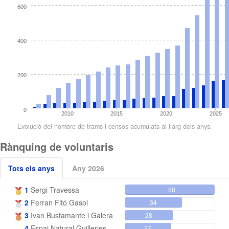
600
400
200
0
2010
2015
2020
2025
Evolució del nombre de trams i censos acumulats al llarg dels anys.
Rànquing de voluntaris
Tots els anys
Any 2026
1
Sergi Travessa
58
2
Ferran Fitó Gasol
34
3
Ivan Bustamante i Galera
28
4
Espai Natural Guilleries-Savassona
27