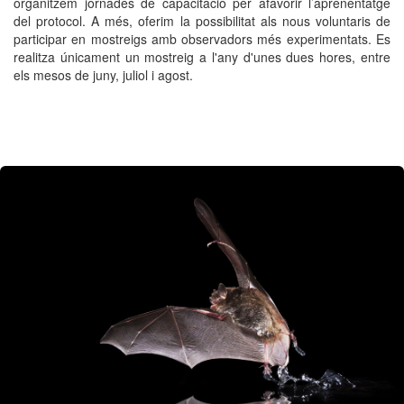
organitzem jornades de capacitació per afavorir l’aprenentatge
del protocol. A més, oferim la possibilitat als nous voluntaris de
participar en mostreigs amb observadors més experimentats. Es
realitza únicament un mostreig a l'any d'unes dues hores, entre
els mesos de juny, juliol i agost.